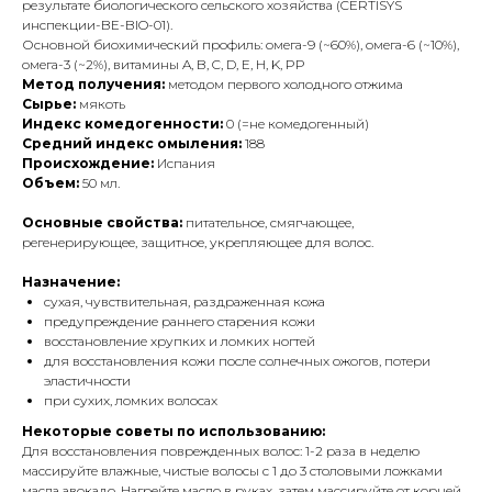
результате биологического сельского хозяйства (CERTISYS
инспекции-BE-BIO-01).
Основной биохимический профиль: омега-9 (~60%), омега-6 (~10%),
омега-3 (~2%), витамины A, B, C, D, E, H, K, PP
Метод получения:
методом первого холодного отжима
Сырье:
мякоть
Индекс комедогенности:
0 (=не комедогенный)
Средний индекс омыления:
188
Происхождение:
Испания
Объем:
50 мл.
Основные свойства:
питательное, смягчающее,
регенерирующее, защитное, укрепляющее для волос.
Назначение:
сухая, чувствительная, раздраженная кожа
предупреждение раннего старения кожи
восстановление хрупких и ломких ногтей
для восстановления кожи после солнечных ожогов, потери
эластичности
при сухих, ломких волосах
Некоторые советы по использованию:
Для восстановления поврежденных волос: 1-2 раза в неделю
массируйте влажные, чистые волосы с 1 до 3 столовыми ложками
масла авокадо. Нагрейте масло в руках, затем массируйте от корней