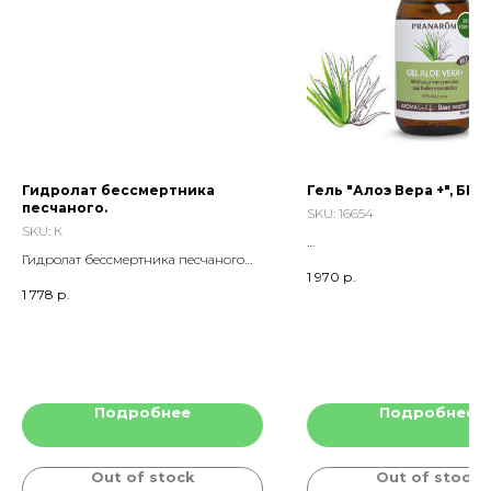
Гидролат бессмертника
Гель "Алоэ Вера +", БИО
песчаного.
SKU:
16654
SKU:
К
Гидролат бессмертника песчаного
1 970
р.
(Энергоинформационная
1 778
р.
Растительная Матрица), целевой
продукт./ Helichrysum arenarium (L.)
Moench.
Подробнее
Подробнее
Out of stock
Out of stock