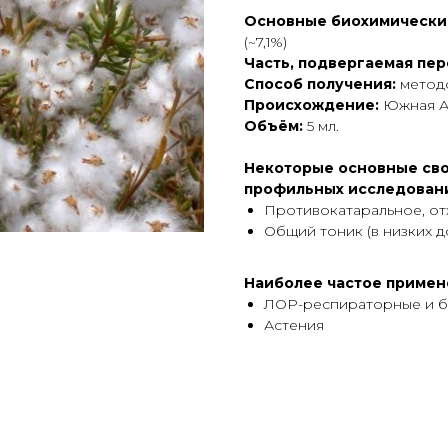
Основные биохимически
(~7,1%)
Часть, подвергаемая пе
Способ получения:
методо
Происхождение:
Южная А
Объём:
5 мл.
Некоторые основные сво
профильных исследован
Противокатаральное, от
Общий тоник (в низких д
Наиболее частое примен
ЛОР-респираторные и б
Астения