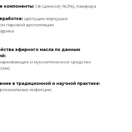
е компоненты:
1,8-Цинеол(~16,3%), Камфора
реработке:
цветущие верхушки
м паровой дистилляции
фрика
йства эфирного масла по данным
ий:
харкивающее и муколитическое средство
озах)
ение в традиционной и научной практике:
ронхиальные инфекции,