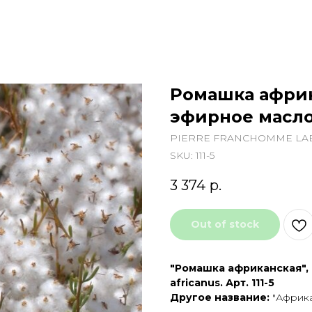
Ромашка африк
эфирное масло
PIERRE FRANCHOMME LAB
SKU:
111-5
3 374
р.
Out of stock
"Ромашка африканская", 
africanus. Арт. 111-5
Другое название:
"Африка