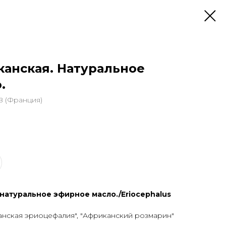
анская. Натуральное
.
 (Франция)
натуральное эфирное масло./Eriocephalus
нская эриоцефалия", "Африканский розмарин"