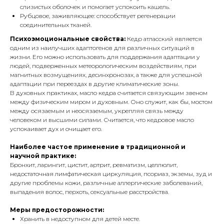
слизистых оболочек и помогает успокоить кашель.
Рубцовое, заживляющее: способствует регенерации
соединительных тканей.
Психоэмоциональные свойства:
Кедр атласский является
одним из наилучших адаптогенов для различных ситуаций в
жизни. Его можно использовать для поддержания адаптации у
людей, подверженных метеорологическим воздействиям, при
магнитных возмущениях, десинхронозах, а также для успешной
адаптации при переездах в другие климатические зоны.
В духовных практиках, масло кедра считается связующим звеном
между физическим миром и духовным. Оно служит, как бы, мостом
между осязаемым и неосязаемым, укрепляя связь между
человеком и высшими силами. Считается, что кедровое масло
успокаивает дух и очищает его.
Наиболее частое применение в традиционной и
научной практике:
Бронхит, ларингит, цистит, артрит, ревматизм, целлюлит,
недостаточная лимфатическая циркуляция, псориаз, экземы, зуд и
другие проблемы кожи, различные аллергические заболеваний,
выпадения волос, перхоть, сексуальные расстройства.
Меры предосторожности:
Хранить в недоступном для детей месте.