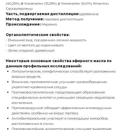
(40,25%), α-Химачален (15,29%), γ-Химачален (9,41%) Атлантон,
Сесквитерпены
Часть, подвергаемая дистилляции:
древесина
Метод получения:
паровая дистилляция
Происхождение:
Марокко
Органолептические свойства:
- Внешний вид: прозрачная, вязкая жидкость
- Цвет: от желтого до коричневого
- Запах: сладкий, древесный.
Некоторые основные свойства эфирного масла по
данным профильных исследований:
Липолитические, лимфатическое: способствует разложению
жирных веществ.
Венозное, противоотечное: улучшает кровообращение,
укрепляет кровеносные сосуды.
Противовоспалительное: предотвращает образование
специфических антител и уменьшает секрецию медиаторов
воспаления.
Противовирусное: обладает эффективным антивирусным
действием, особенно на вирус герпеса.
Антибактериальное: участвует в ликвидации микробов,
расположенных в слизи.
Противозастойное, антисептическое: улучшает выделение