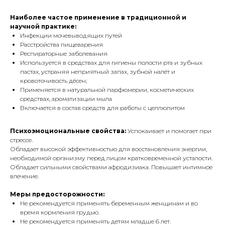
Наиболее частое применение в традиционной и
научной практике:
Инфекции мочевыводящих путей
Расстройства пищеварения
Респираторные заболевания
Используется в средствах для гигиены полости рта и зубных
пастах, устраняя неприятный запах, зубной налёт и
кровоточивость дёсен;
Применяется в натуральной парфюмерии, косметических
средствах, ароматизации мыла
Включается в состав средств для работы с целлюлитом
Психоэмоциональные свойства:
Успокаивает и помогает при
стрессе.
Обладает высокой эффективностью для восстановления энергии,
необходимой организму перед лицом кратковременной усталости.
Обладает сильными свойствами афродизиака. Повышает интимное
влечение.
Меры предосторожности:
Не рекомендуется применять беременным женщинам и во
время кормления грудью.
Не рекомендуется применять детям младше 6 лет.