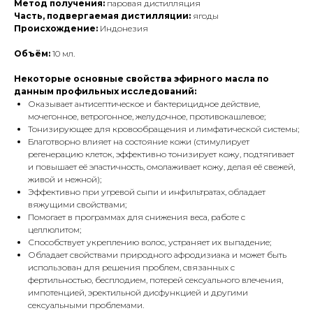
Метод получения:
паровая дистилляция
Часть, подвергаемая дистилляции:
ягоды
Происхождение:
Индонезия
Объём:
10 мл.
Некоторые основные свойства эфирного масла по
данным профильных исследований:
Оказывает антисептическое и бактерицидное действие,
мочегонное, ветрогонное, желудочное, противокашлевое;
Тонизирующее для кровообращения и лимфатической системы;
Благотворно влияет на состояние кожи (стимулирует
регенерацию клеток, эффективно тонизирует кожу, подтягивает
и повышает её эластичность, омолаживает кожу, делая её свежей,
живой и нежной);
Эффективно при угревой сыпи и инфильтратах, обладает
вяжущими свойствами;
Помогает в программах для снижения веса, работе с
целлюлитом;
Способствует укреплению волос, устраняет их выпадение;
Обладает свойствами природного афродизиака и может быть
использован для решения проблем, связанных с
фертильностью, бесплодием, потерей сексуального влечения,
импотенцией, эректильной дисфункцией и другими
сексуальными проблемами.