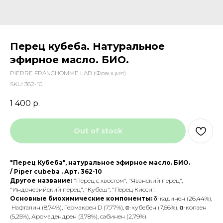
Перец кубеба. Натуральное
эфирное масло. БИО.
PIERRE FRANCHOMME LAB (Франция)
SKU:
362-10
1 400
р.
Out of stock
"Перец Кубеба", натуральное эфирное масло. БИО.
/ Piper cubeba . Арт. 362-10
Другое название:
"Перец с хвостом", "Яванский перец",
"Индонезийский перец", "Кубеш", "Перец Кисси".
Основные биохимические компоненты:
δ-кадинен (26,44%),
Нафталин (8,74%), Гермакрен D (7,77%), α-кубебен (7,66%), α-копаен
(5,25%), Аромадендрен (3,78%), сабинен (2,79%)