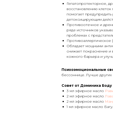
Гепатопротекторное, д
восстановлению клеток 
помогает предупредить 
детоксицирующим действ
Противоотечное и дрен
ряде источников указыв
проблемах с предстательн
Противоаллергическое (
Обладает мощными антио
снижает покраснение и 
кожного барьера и улуч
Психоэмоциональные св
бессоннице. Лучше других 
Совет от Доминика Боду
3 мл эфирное масло
Рав
2 мл эфирное масло
Лав
2 мл эфирное масло
Ман
1 мл эфирное масло Баг