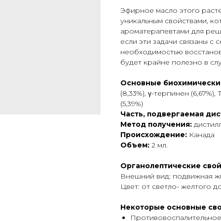
Эфирное масло этого раст
уникальным свойствами, к
ароматерапевтами для реш
если эти задачи связаны с
необходимостью восстановл
будет крайне полезно в слу
Основные биохимически
(8,33%), γ-терпинен (6,67%),
(5,39%)
Часть, подвергаемая дис
Метод получения:
дистил
Происхождение:
Канада
Объем:
2 мл.
Органолептические свой
Внешний вид: подвижная ж
Цвет: от светло- желтого 
Некоторые основные сво
Противовоспалительное,