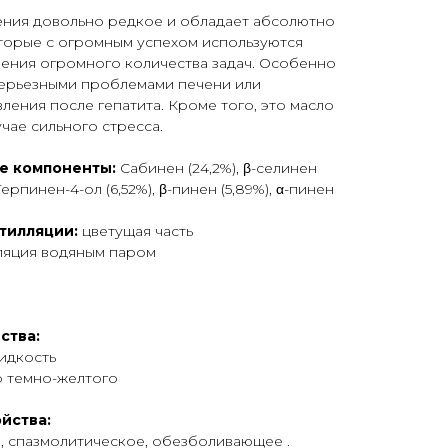
ения довольно редкое и обладает абсолютно
оторые с огромным успехом используются
ения огромного количества задач. Особенно
 серьезными проблемами печени или
ения после гепатита. Кроме того, это масло
чае сильного стресса.
е компоненты:
Сабинен (24,2%), β-селинен
 Терпинен-4-ол (6,52%), β-пинен (5,89%), α-пинен
тилляции:
цветущая часть
ляция водяным паром
ства:
идкость
до темно-желтого
йства:
 спазмолитическое, обезболивающее .