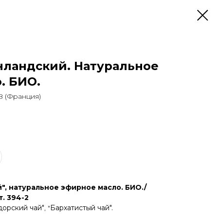
нландский. Натуральное
. БИО.
 (Франция)
", натуральное эфирное масло. БИО./
. 394-2
орский чай"
, "
Бархатистый чай".