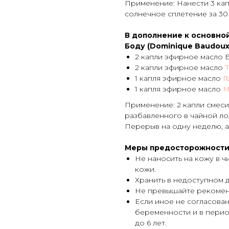
Применение: Нанести 3 кап
солнечное сплетение за 30 
В дополнение к основно
Боду (Dominique Baudoux
2 капли эфирное масло 
2 капли эфирное масло
1 капля эфирное масло
Г
1 капля эфирное масло
М
Применение: 2 капли смеси 
разбавленного в чайной ло
Перерыв на одну неделю, а
Меры предосторожности
Не наносить на кожу в ч
кожи.
Хранить в недоступном д
Не превышайте рекомен
Если иное не согласован
беременности и в перио
до 6 лет.