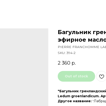
Багульник гре
эфирное масло
PIERRE FRANCHOMME LAB
SKU:
394-2
2 360
р.
Out of stock
"Багульник гренландский
Ledum groenlandicum. Арт
Другое название:
"
Лабрад