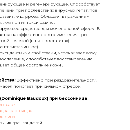
ренирующее и регенерирующее. Способствует
печени при последствиях вирусных гепатитов,
развитие цирроза. Обладает выраженным
ием при интоксикациях .
ирующее средство для мочеполовой сферы. В
ается на эффективность применения при
ой железой (в т.ч. простатитах) .
антигистаминное) .
ксидантными свойствами, успокаивает кожу,
воспаление, способствует восстановлению
шает общее состояние кожи .
ойства:
Эффективно при раздражительности,
масел помогает при сильном стрессе.
(
Dominique Baudoux
) при бессоннице:
интсары
анда настоящая
дарина
ульник гренландский