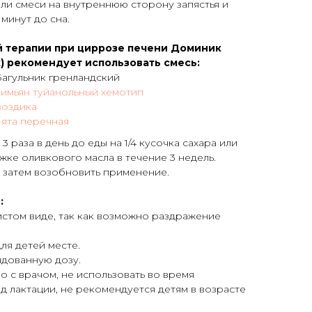
ли смеси на внутреннюю сторону запястья и
минут до сна.
й терапии при циррозе печени Доминик
) рекомендует использовать смесь:
Багульник гренландский
Тимьян туйанольный хемотип
воздика
ята перечная
3 раза в день до еды на 1/4 кусочка сахара или
жке оливкового масла в течение 3 недель.
 затем возобновить применение.
:
истом виде, так как возможно раздражение
ля детей месте.
дованную дозу.
о с врачом, не использовать во время
д лактации, не рекомендуется детям в возрасте