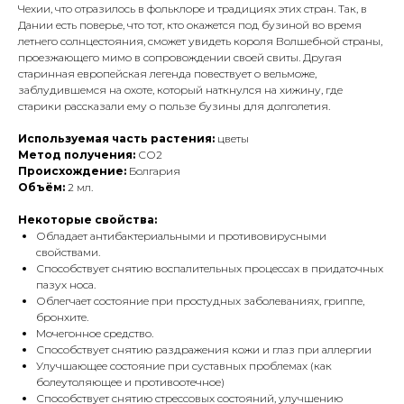
Чехии, что отразилось в фольклоре и традициях этих стран. Так, в
Дании есть поверье, что тот, кто окажется под бузиной во время
летнего солнцестояния, сможет увидеть короля Волшебной страны,
проезжающего мимо в сопровождении своей свиты. Другая
старинная европейская легенда повествует о вельможе,
заблудившемся на охоте, который наткнулся на хижину, где
старики рассказали ему о пользе бузины для долголетия.
Используемая часть растения:
цветы
Метод получения:
СО2
Происхождение:
Болгария
Объём:
2 мл.
Некоторые свойства:
Обладает антибактериальными и противовирусными
свойствами.
Способствует снятию воспалительных процессах в придаточных
пазух носа.
Облегчает состояние при простудных заболеваниях, гриппе,
бронхите.
Мочегонное средство.
Способствует снятию раздражения кожи и глаз при аллергии
Улучшающее состояние при суставных проблемах (как
болеутоляющее и противоотечное)
Способствует снятию стрессовых состояний, улучшению