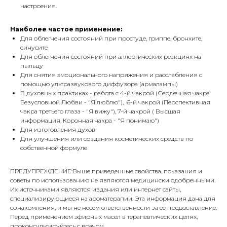
настроения.
Наиболее частое применение:
Для облегчения состояний при простуде, гриппе, бронхите,
синусите
Для облегчения состояний при аллергических реакциях на
пыльцу
Для снятия эмоционального напряжения и расслабления с
помощью ультразвукового диффузора (армалампы)
В духовных практиках - работа с 4-й чакрой (Сердечная чакра
Безусловной Любви - "Я люблю"), 6-й чакрой (Перспективная
чакра третьего глаза - "Я вижу"), 7-й чакрой ( Высшая
информация, Коронная чакра - "Я понимаю")
Для изготовления духов
Для улучшения или создания косметических средств по
собственной формуле
ПРЕДУПРЕЖДЕНИЕ:Выше приведенные свойства, показания и
советы по использованию не являются медицински одобренными.
Их источниками являются издания или интернет сайты,
специализирующиеся на ароматерапии. Эта информация дана для
ознакомления, и мы не несем ответственности за её предоставление.
Перед применением эфирных масел в терапевтических целях,
проконсультируйтесь с врачом.