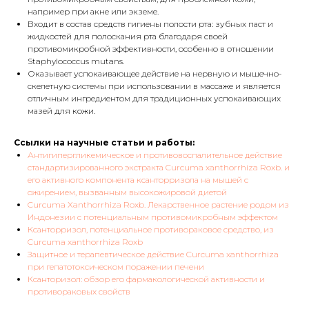
например при акне или экземе.
Входит в состав средств гигиены полости рта: зубных паст и
жидкостей для полоскания рта благодаря своей
противомикробной эффективности, особенно в отношении
Staphylococcus mutans.
Оказывает успокаивающее действие на нервную и мышечно-
скелетную системы при использовании в массаже и является
отличным ингредиентом для традиционных успокаивающих
мазей для кожи.
Ссылки на научные статьи и работы:
Антигипергликемическое и противовоспалительное действие
стандартизированного экстракта Curcuma xanthorrhiza Roxb. и
его активного компонента ксанторризола на мышей с
ожирением, вызванным высокожировой диетой
Curcuma Xanthorrhiza Roxb. Лекарственное растение родом из
Индонезии с потенциальным противомикробным эффектом
Ксанторризол, потенциальное противораковое средство, из
Curcuma xanthorrhiza Roxb
Защитное и терапевтическое действие Curcuma xanthorrhiza
при гепатотоксическом поражении печени
Ксанторизол: обзор его фармакологической активности и
противораковых свойств