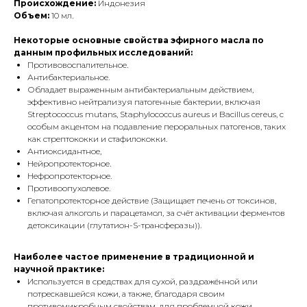
Происхождение:
Индонезия
Объем:
10 мл.
Некоторые основные свойства эфирного масла по
данным профильных исследований:
Противовоспалительное.
Антибактериальное.
Обладает выраженным антибактериальным действием,
эффективно нейтрализуя патогенные бактерии, включая
Streptococcus mutans, Staphylococcus aureus и Bacillus cereus, с
особым акцентом на подавление пероральных патогенов, таких
как стрептококки и стафилококки.
Антиоксидантное,
Нейропротекторное.
Нефропротекторное.
Противоопухолевое.
Гепатопротекторное действие (Защищает печень от токсинов,
включая алкоголь и парацетамол, за счёт активации ферментов
детоксикации (глутатион-S-трансферазы)).
Наиболее частое применение в традиционной и
научной практике:
Используется в средствах для сухой, раздражённой или
потрескавшейся кожи, а также, благодаря своим
противомикробным свойствам, для проблемной кожи,