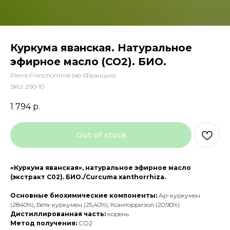
Куркума яванская. Натуральное
эфирное масло (СО2). БИО.
Pierre Franchomme lab (Франция)
SKU:
290-10
1 794
р.
Out of stock
«Куркума яванская», натуральное эфирное масло
(экстракт С02). БИО./Curcuma xanthorrhiza.
Основные биохимические компоненты:
Ар-куркумен
(2840%), Бета-куркумен (25,40%), Ксанторризол (20,90%)
Дистиллированная часть:
корень
Метод получения:
СО2