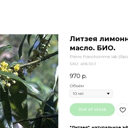
Литзея лимонн
масло. БИО.
Pierre Franchomme lab (Фр
SKU:
496-10-1
970
р.
Объём
Out of stock
"Литзея", натуральное эф