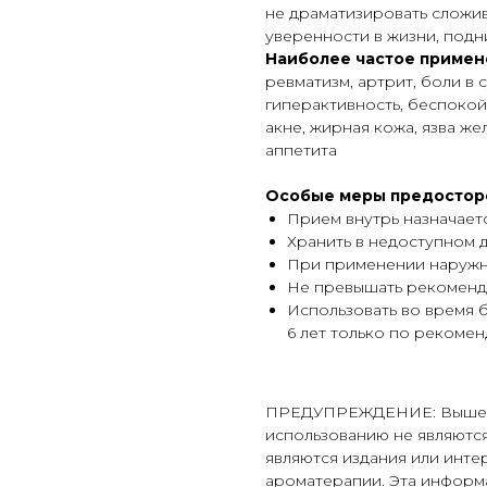
не драматизировать сложи
уверенности в жизни, подн
Наиболее частое примен
ревматизм, артрит, боли в 
гиперактивность, беспокой
акне, жирная кожа, язва ж
аппетита
Особые меры предостор
Прием внутрь назначает
Хранить в недоступном д
При применении наружн
Не превышать рекоменд
Использовать во время 
6 лет только по рекомен
ПРЕДУПРЕЖДЕНИЕ: Выше пр
использованию не являютс
являются издания или инте
ароматерапии. Эта информа