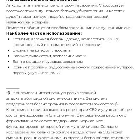
Анксиолитик является регулятором настроения. Способствует
восстановлению душевного баланса, убирает "синяки на теле и
душе", гармонизирует людей, страдающих депрессией,
меланхолией, истерией.
Помогает избавиться от проблем связанными с нарушениями сна.
Наиболее частое использование:
Стоматит, язвенная болезнь двенадцатиперстной кишки,
воспалительный и спазматический энтероколит
Цистит, пиелонефрит, простатит
Вагинит, эндометрит, воспаление матки
Боли в мышцах и суставах, ревматизм
Кожные проблемы: зуд, солнечные ожоги, покраснение, купероз,
порезы, укусы насекомых
_______
*β-кариофиллен-играет важную роль в сложной
эндоканнабиноидной системе организма. Эта система
поддерживает баланс организма посредством гомеостаза. β-
Кариофиллен привязывается к рецепторам СВ2 и улучшает общее
состояние здоровья и благополучия. Эти рецепторы работают с
ферментами и помогают поддерживать нормальное
функционирование нервной и иммунной систем. Согласно
исследованиям, бета-кариофиллен воздействуя на CB2 может
смягчить реакцию организма на стресс и беспокойство, отчасти за