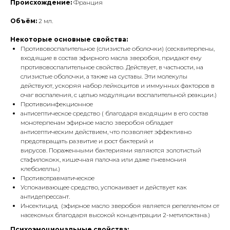
Происхождение:
Франция
Объём:
2 мл.
Некоторые основные свойства:
Противовоспалительное (слизистые оболочки) (сесквитерпены,
входящие в состав эфирного масла зверобоя, придают ему
противовоспалительное свойство. Действует, в частности, на
слизистые оболочки, а также на суставы. Эти молекулы
действуют, ускоряя набор лейкоцитов и иммунных факторов в
очаг воспаления, с целью модуляции воспалительной реакции.)
Противоинфекционное
антисептическое средство ( благодаря входящим в его состав
монотерпенам эфирное масло зверобоя обладает
антисептическим действием, что позволяет эффективно
предотвращать развитие и рост бактерий и
вирусов. Пораженными бактериями являются золотистый
стафилококк, кишечная палочка или даже пневмония
клебсиеллы.)
Противотравматическое
Успокаивающее средство, успокаивает и действует как
антидепрессант.
Инсектицид (эфирное масло зверобоя является репеллентом от
насекомых благодаря высокой концентрации 2-метилоктана.)
Психоэмоциональные свойства: