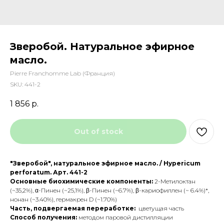
Зверобой. Натуральное эфирное
масло.
Pierre Franchomme Lab (Франция)
SKU:
441-2
1 856
р.
Out of stock
"Зверобой", натуральное эфирное масло. / Hypericum
perforatum. Арт. 441-2
Основные биохимические компоненты:
2-Метилоктан
(~35,2%), α-Пинен (~25,1%), β-Пинен (~6.7%), β-кариофиллен (~ 6.4%)*,
нонан (~3.40%), гермакрен D (~1.70%)
Часть, подвергаемая переработке:
цветущая часть
Способ получения:
методом паровой дистилляции