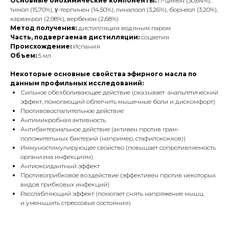
Основные биохимические компоненты:
п-цимен (30,64%),
тимол (15,70%), γ-терпинен (14,50%), линалоол (3,26%), борнеол (3,20%),
карвакрол (2,98%), вербенон (2,68%)
Метод получения:
дистилляция водяным паром
Часть, подвергаемая дистилляции:
соцветия
Происхождение:
Испания
Объем:
5 мл.
Некоторые основные свойства эфирного масла по
данным профильных исследований:
Сильное обезболивающее действие (оказывает анальгетический
эффект, помогающий облегчить мышечные боли и дискомфорт)
Противовоспалительное действие
Антимикробная активность
Антибактериальное действие (активен против грам-
положительных бактерий (например, стафилококков))
Иммуностимулирующее свойство (повышает сопротивляемость
организма инфекциям)
Антиоксидантный эффект
Противогрибковое воздействие (эффективен против некоторых
видов грибковых инфекций)
Расслабляющий эффект (помогает снять напряжение мышц
и уменьшить стрессовые состояния)