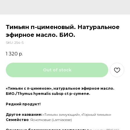
Тимьян п-цименовый. Натуральное
эфирное масло. БИО.
SKU:
254-5
1 320
р.
Out of stock
«Тимьян с п-цименом», натуральное эфирное масло.
БИО./Thymus hyemalis subsp ct p-cymene.
Редкий продукт!
Другое название:
«Тимьян зимующий», «Горный тимьян»
Семейство
: Яснотковые (
Lamiaceae
)