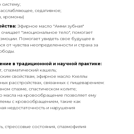
 систему;
расслабляющее, седативное;
, хромоны)
ойства:
Эфирное масло "Амми зубная"
 очищает "эмоциональное тело", помогает
 эмоции. Помогает увидеть свое будущее в
ся от чувства неопределенности и страха за
вободы.
ение в традиционной и научной практике:
, спазматический кашель;
ским свойствам, эфирное масло Кхеллы
ных расстройствах, связанных с пищеварением:
ном спазме, спастическом колите;
о масла на кровообращение позволяет ему
лемы с кровообращением, такие как
ная недостаточность и нарушения
ь, стрессовые состояния, спазмофилия