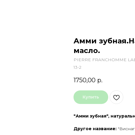
Амми зубная.Н
масло.
PIERRE FRANCHOMME LAB
13-2
1750,00
р.
Купить
"Амми зубная", натуральн
Другое название:
"Виснага