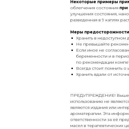
Некоторые примеры прим
облегчения состояния
при
улучшения состояния, нано
разведенная в 9 каплях рас
Меры предосторожности
Хранить в недоступном д
Не превышайте рекоме
Если иное не согласован
беременности и в перио
по рекомендации компет
Всегда стоит помнить о
Хранить вдали от источни
ПРЕДУПРЕЖДЕНИЕ! Выше пр
использованию не являютс
являются издания или инте
ароматерапии. Эта информа
ответственности за её пр
масел в терапевтических це