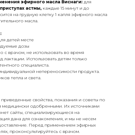
енения эфирного масла Виснаги:
для
 приступах астмы,
каждые 15 минут и до
сится на грудную клетку 1 капля эфирного масла
тительного масла.
:
ля детей месте
ндуемые дозы
о с врачом, не использовать во время
д лактации. Использовать детям только
ентного специалиста.
 индивидуальной непереносимости продукта.
ков тепла и света.
иведенные свойства, показания и советы по
я медицински одобренными. Их источниками
рнет сайты, специализирующиеся на
ция дана для ознакомления, и мы не несем
едоставление. Перед применением эфирных
лях, проконсультируйтесь с врачом.