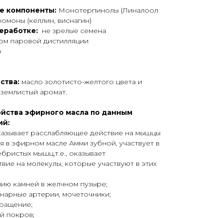
е компоненты:
Монотерпинолы (Линалоол
ромоны (келлин, виснагин)
реработке:
не зрелые семена
м паровой дистилляции
о
ства:
масло золотисто-желтого цвета и
 землистый аромат.
йства эфирного масла по данным
ий:
казывает расслабляющее действие на мышцы
 в эфирном масле Амми зубной, участвует в
бристых мышц,т.е., оказывает
вие на молекулы, которые участвуют в этих
ию камней в желчном пузыре;
нарные артерии, мочеточники;
ращение;
й покров;