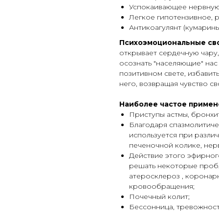
Успокаивающее нервную
Легкое гипотензивное, 
Антикоагулянт (кумарины
Психоэмоциональные св
открывает сердечную чару,
осознать "населяющие" нас
позитивном свете, избавить
него, возвращая чувство с
Наиболее частое примен
Приступы астмы, бронхит
Благодаря спазмолитиче
используется при различ
печеночной колике, нерв
Действие этого эфирног
решать некоторые проб
атеросклероз , коронар
кровообращения;
Почечный колит;
Бессонница, тревожност