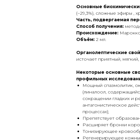
Основные биохимически
(~29,3%), сложные эфиры , х
Часть, подвергаемая пе
Способ получения:
методо
Происхождение:
Марокк
Объём:
2 мл.
Органолептические свой
источает приятный, мягкий,
Некоторые основные сво
профильных исследован
Мощный спазмолитик, о
(линалоол, содержащийся
сокращении гладких и ре
антагонистическое дейст
процессах);
Препятствует образован
Расширяет бронхи коро
Тонизирующее кровооб
Регенерирующее кожны