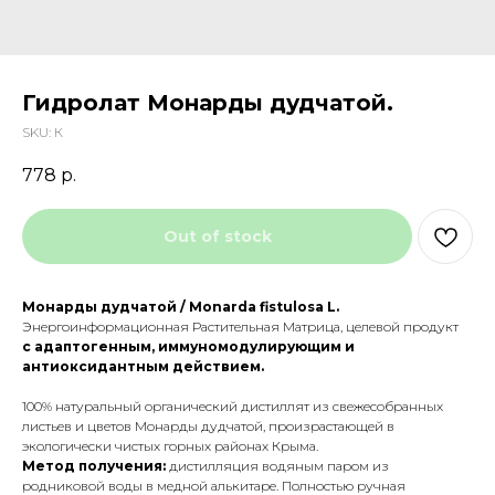
Гидролат Монарды дудчатой.
SKU:
К
778
р.
Out of stock
Монарды дудчатой / Monarda fistulosa L.
Энергоинформационная Растительная Матрица, целевой продукт
с адаптогенным, иммуномодулирующим и
антиоксидантным действием.
100% натуральный органический дистиллят из свежесобранных
листьев и цветов Монарды дудчатой, произрастающей в
экологически чистых горных районах Крыма.
Метод получения:
дистилляция водяным паром из
родниковой воды в медной алькитаре. Полностью ручная