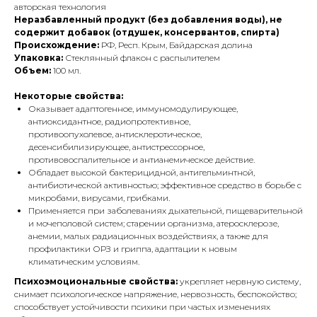
авторская технология
Неразбавленный продукт (без добавления воды),
не
содержит добавок (отдушек, консервантов, спирта)
Происхождение:
РФ, Респ. Крым, Байдарская долина
Упаковка:
Стеклянный флакон с распылителем
Объем:
100 мл.
Некоторые свойства:
Оказывает адаптогенное, иммуномодулирующее,
антиоксидантное, радиопротективное,
противоопухолевое, антисклеротическое,
десенсибилизирующее, антистрессорное,
противовоспалительное и антианемическое действие.
Обладает высокой бактерицидной, антигельминтной,
антибиотической активностью; эффективное средство в борьбе с
микробами, вирусами, грибками.
Применяется при заболеваниях дыхательной, пищеварительной
и мочеполовой систем; старении организма, атеросклерозе,
анемии, малых радиационных воздействиях, а также для
профилактики ОРЗ и гриппа, адаптации к новым
климатическим условиям.
Психоэмоциональные свойства:
укрепляет нервную систему,
снимает психологическое напряжение, нервозность, беспокойство;
способствует устойчивости психики при частых изменениях