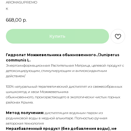
AROMASUPREMO
К
668,00
р.
Купить
Гидролат Можжевельника обыкновенного. /Juniperus
communis L.
Энергоинформационная Растительная Матрица, целевой продукт с
детоксицирующим, стимулирующим и антиоксидантным
действием/
100% натуральный терапевтический дистиллят из свежесобранных
шишкоягод и хвои Можжевельника
обыкновенного, произрастающего в экологически чистых горных
районах Крыма.
Метод получения:
дистилляция водяным паром из
родниковой воды в медной алькитаре. Полностью ручная
авторская технология
Неразбавленный продукт (без добавления воды),
не