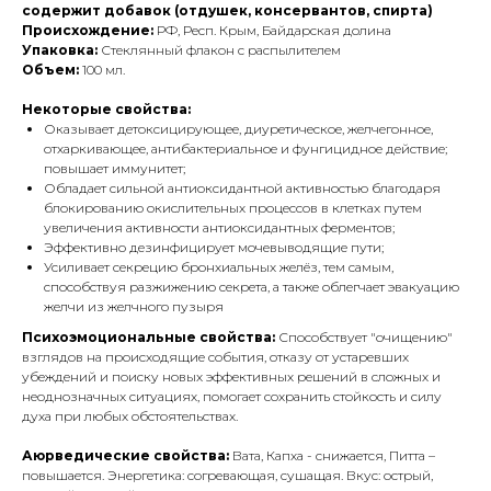
содержит добавок (отдушек, консервантов, спирта)
Происхождение:
РФ, Респ. Крым, Байдарская долина
Упаковка:
Стеклянный флакон с распылителем
Объем:
100 мл.
Некоторые свойства:
Оказывает детоксицирующее, диуретическое, желчегонное,
отхаркивающее, антибактериальное и фунгицидное действие;
повышает иммунитет;
Обладает сильной антиоксидантной активностью благодаря
блокированию окислительных процессов в клетках путем
увеличения активности антиоксидантных ферментов;
Эффективно дезинфицирует мочевыводящие пути;
Усиливает секрецию бронхиальных желёз, тем самым,
способствуя разжижению секрета, а также облегчает эвакуацию
желчи из желчного пузыря
Психоэмоциональные свойства:
Способствует "очищению"
взглядов на происходящие события, отказу от устаревших
убеждений и поиску новых эффективных решений в сложных и
неоднозначных ситуациях, помогает сохранить стойкость и силу
духа при любых обстоятельствах.
Аюрведические свойства:
Вата, Капха - снижается, Питта –
повышается. Энергетика: согревающая, сушащая. Вкус: острый,