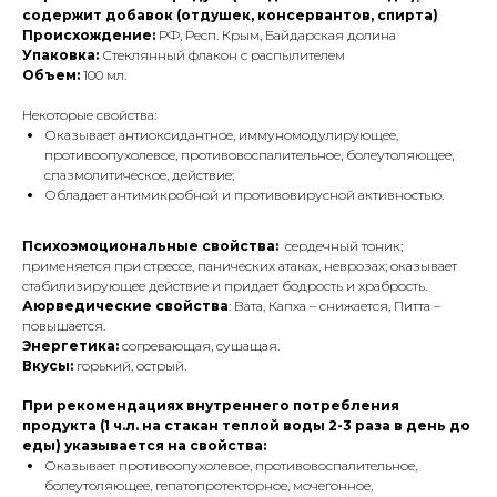
содержит добавок (отдушек, консервантов, спирта)
Происхождение:
РФ, Респ. Крым, Байдарская долина
Упаковка:
Стеклянный флакон с распылителем
Объем:
100 мл.
Некоторые свойства:
Оказывает антиоксидантное, иммуномодулирующее,
противоопухолевое, противовоспалительное, болеутоляющее,
спазмолитическое, действие;
Обладает антимикробной и противовирусной активностью.
Психоэмоциональные свойства:
сердечный тоник;
применяется при стрессе, панических атаках, неврозах; оказывает
стабилизирующее действие и придает бодрость и храбрость.
Аюрведические свойства
: Вата, Капха – снижается, Питта –
повышается.
Энергетика:
согревающая, сушащая.
Вкусы:
горький, острый.
При рекомендациях внутреннего потребления
продукта (1 ч.л. на стакан теплой воды 2-3 раза в день до
еды) указывается на свойства:
Оказывает противоопухолевое, противовоспалительное,
болеутоляющее, гепатопротекторное, мочегонное,