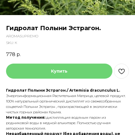
Гидролат Полыни Эстрагон.
AROMASUPREMO
SKU:
К
778
р.
Купить
Гидролат Полыни Эстрагон./ Artemisia dracunculus L.
Энергоинформационная Растительная Матрица, целевой продукт.
100% натуральный органический дистиллят из свежесобранных
соцветий Полыни Эстрагон , произрастающей в экологически
чистых горных районах Крыма.
Метод получения:
дистилляция водяным паром из
родниковой воды в медной алькитаре. Полностью ручная
авторская технология.
Неразбавленный продукт (без добавления воды),
не