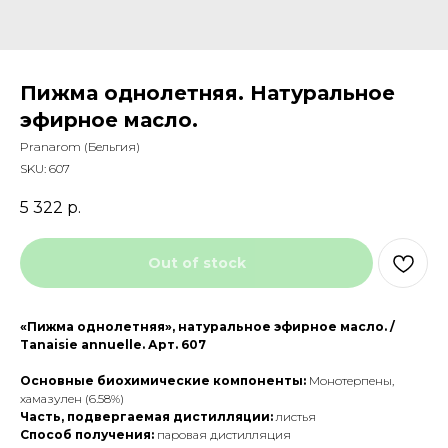
Пижма однолетняя. Натуральное
эфирное масло.
Pranarom (Бельгия)
SKU:
607
5 322
р.
Out of stock
«Пижма однолетняя», натуральное эфирное масло. /
Tanaisie annuelle. Арт. 607
Основные биохимические компоненты:
Монотерпены,
хамазулен (6.58%)
Часть, подвергаемая дистилляции:
листья
Способ получения:
паровая дистилляция