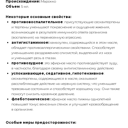
Происхождение:
Марокко
Объем
: 5 мл.
Некоторые основные свойства:
противовоспалительное
: присутствующие сесквитерпены
и терпены уменьшают покраснение и ощущение жжения,
возникающее в результате иммунного ответа организма
(воспаления) на перенесенную агрессию.
антигистаминное:
хамазулен, содержащийся в этом масле,
обладает противоаллергическими свойствами. Способствует
уменьшению раздражению слизистой, выделений из носа
и уменьшает резь в глазах.
противозудное
: это эфирное масло противодействует зуду,
в частности, благодаря своему антигистаминному действию
успокаивающее, седативное, гипотензивное
:
сесквитерпены, содержащиеся в масле, оказывают
расслабляющее действие на нервную систему, что уменьшает
тревожные состояния и способствует хорошему сну. Они также
помогут снизить кровяное давление.
флеботоническое:
эфирное масло пижмы однолетней
повышает тонус венозных стенок и улучшает кровообращение
в организме.
Особые меры предосторожности: