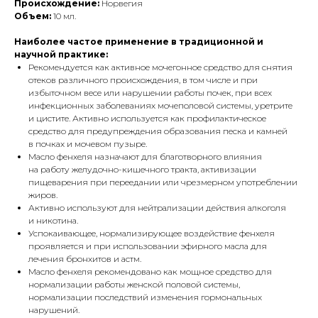
Происхождение:
Норвегия
Объем:
10 мл.
Наиболее частое применение в традиционной и
научной практике:
Рекомендуется как активное мочегонное средство для снятия
отеков различного происхождения, в том числе и при
избыточном весе или нарушении работы почек, при всех
инфекционных заболеваниях мочеполовой системы, уретрите
и цистите. Активно используется как профилактическое
средство для предупреждения образования песка и камней
в почках и мочевом пузыре.
Масло фенхеля назначают для благотворного влияния
на работу желудочно-кишечного тракта, активизации
пищеварения при переедании или чрезмерном употреблении
жиров.
Активно используют для нейтрализации действия алкоголя
и никотина.
Успокаивающее, нормализирующее воздействие фенхеля
проявляется и при использовании эфирного масла для
лечения бронхитов и астм.
Масло фенхеля рекомендовано как мощное средство для
нормализации работы женской половой системы,
нормализации последствий изменения гормональных
нарушений.