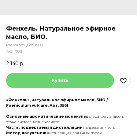
Фенхель. Натуральное эфирное
масло, БИО.
Pranarom (Бельгия)
SKU:
3561
2 140
р.
Купить
«Фенхель», натуральное эфирное масло, БИО /
Foeniculum vulgare. Арт. 3561
Основные ароматические молекулы:
альфа-фелландрен,
транс-анетола, метил хавикол.
Часть, подвергаемая дистилляции:
надземная часть
Метод получения:
дистилляция водяным паром