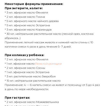
Некоторые формулы применения:
При энтерите, колите
:
* 3 мл. эфирное масло Фенхеля
* 2 мл. эфирное масло Тмина
* 5 мл. эфирного масла чайного дерева
* 5 мл. эфирное масло Эстрагона
* 3 мл. эфирное масло Кориандра
* 30 мл. нейтральное растительное масло (лесной орех, косточка
абрикоса…)
Применение: легкий массаж живота и нижней части спины с 10
каплями смеси 4 раза в день течение 5- 7 дней.
При коликах у ребенка:
* 2 мл. эфирное масло Фенхеля
* 1 мл. эфирное масло
Римской ромашки
* 2 мл. эфирное масло Сосны
* 1 мл. эфирное масло Эстрагона
* 3 мл. растительное масло Зверобоя
* 15 мл. нейтральное растительное масло
Применение: 4 — 6 капель смеси на живот и поясницу от 3 до 4 раз
в день по мере необходимости.
При гастритах:
* 2 мл. эфирное масло Можжевельника