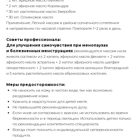
* 2 мл. эфирное масло Фенхеля
* 2 мл. эфирное масло Кориандра
* 30 мл. растительное масло Зверобоя
* 30 мл. Оливковое масло
Применение: Легкий массаж в районе солнечного сплетения
в направлении по часовой стрелке. Повторите 1−2 раза в день.
Советы профессионала:
Для улучшения самочувствия при менопаузах
и болезненных менструациях
рекомендуется массаж низа
живота составом из 2 капель эфирного масла фенхеля + 2 капли
эфирного масла эстрагона + 2 капли эфирного масла шалфея
лекарственного + 2 капли эфирного масла ромашки благородной
и 5 капель растительного масла абрикосовых косточек.
Меры предосторожности:
Не наносить на кожу в чистом виде, так как возможно
раздражение кожи.
Хранить в недоступном для детей месте.
Не превышайте рекомендованную дозу.
Если иное не согласовано с врачом, не использовать во время
беременности и в период лактации. Использовать детям только
по рекомендации компетентного специалиста.
Всегда стоит помнить о индивидуальной непереносимости
продукта.