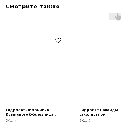
Смотрите также
Гидролат Лимонника
Гидролат Лаванды
Крымского (Железница).
узколистной.
SKU:
К
SKU:
К