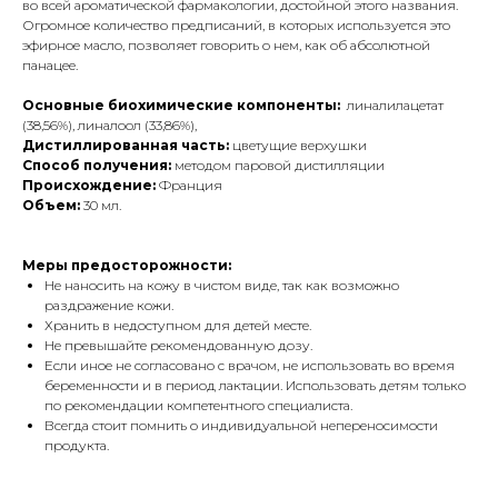
во всей ароматической фармакологии, достойной этого названия.
Огромное количество предписаний, в которых используется это
эфирное масло, позволяет говорить о нем, как об абсолютной
панацее.
Основные биохимические компоненты:
линалилацетат
(38,56%), линалоол (33,86%),
Дистиллированная часть:
цветущие верхушки
Способ получения:
методом паровой дистилляции
Происхождение:
Франция
Объем:
30 мл.
Меры предосторожности:
Не наносить на кожу в чистом виде, так как возможно
раздражение кожи.
Хранить в недоступном для детей месте.
Не превышайте рекомендованную дозу.
Если иное не согласовано с врачом, не использовать во время
беременности и в период лактации. Использовать детям только
по рекомендации компетентного специалиста.
Всегда стоит помнить о индивидуальной непереносимости
продукта.