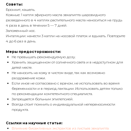
Советы:
Бронхит, кашель.
Кожные: 1 капля эфирного масла эвкалипта шаровидного
разведенного в 4 каплях растительного масла наноситься на грудь
4 раза в день в течении 5 — 7 дней.
Заложенный нос
.
Ингаляции: нанести 3 капли на носовой платок и вдыхать. Повторите
4 до 6 раз в день.
Меры предосторожности:
Не превышать рекомендуемую дозу.
Хранить защищенном от солнечного света и в недоступном для
детей месте.
Не наносить на кожу в чистом виде, так как возможно
раздражение кожи.
Если иное не согласовано с врачом, не использовать во время
беременности и в период лактации. Использовать детям только
по рекомендации компетентного специалиста.
Запрещается больным эпилепсией.
Всегда стоит помнить о индивидуальной непереносимости
продукта.
Ссылки на научные статьи:
Влияние биоактивных экстрактов из листьев эвкалипта