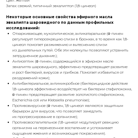
Цвет: желтый
Запах: свежий, типичный эвкалиптол (1,8-цинеол)
Некоторые основные свойства эфирного масла
эвкалипта шаровидного по данным профильных
исследований:
Отхаркивающее, муколитическое, антикатаральное (α-пинен
регулирует гиперсекрецию слизи в бронхах, в то время как 1,8-
цинеол помогает разжижению и вытеснению слизи
из дыхательных путей. Обе эти молекулы позволяют устранить
затрудненное дыхание.);
Антисептик (α-пинен, содержащийся в эфирном масле
эвкалипта шаровидного, эффективно предотвращает развитие
и рост бактерий, вирусов и грибков. Помогает избавиться от
раздражений кожи);
Антибактериальное, антимикробное (бактерицидное действие
1,8-цинеола эффективно воздействует на бактерии стафилококка,
α-пинен предотвращает развитие золотистого стафилококка,
Escherichia coli или Klebsiella pneumoniae);
Противовирусное (α-пинен, 1,8-цинеол являются защитным
барьером для вирусов, что позволяет замедлить
их прогрессирование в организме);
Противовоспалительное (1,8-цинеол модулирует реакцию
организма на перенесенное воспаление и успокаивает
ощущение жжения и возникающие покраснения).