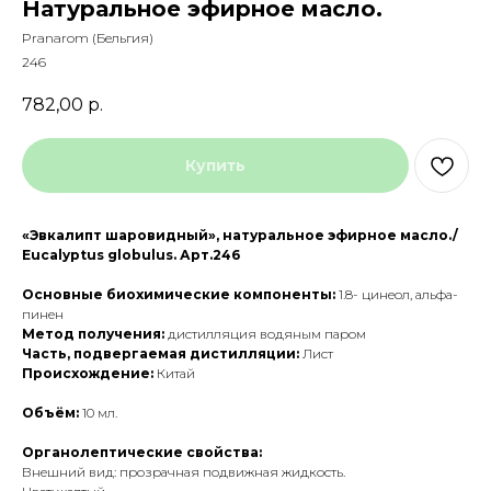
Натуральное эфирное масло.
Pranarom (Бельгия)
246
782,00
р.
Купить
«Эвкалипт шаровидный», натуральное эфирное масло./
Eucalyptus globulus. Арт.246
Основные биохимические компоненты:
1.8- цинеол, альфа-
пинен
Метод получения:
дистилляция водяным паром
Часть, подвергаемая дистилляции:
Лист
Происхождение:
Китай
Объём:
10 мл.
Органолептические свойства:
Внешний вид: прозрачная подвижная жидкость.