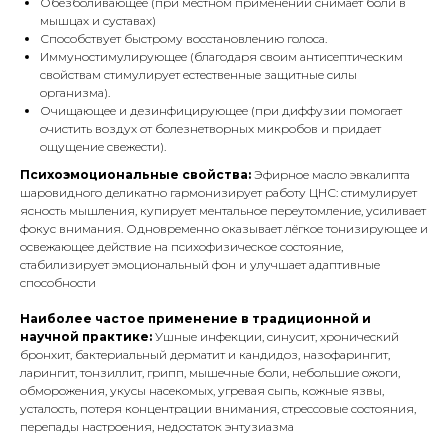
Обезболивающее (при местном применении снимает боли в
мышцах и суставах)
Способствует быстрому восстановлению голоса.
Иммуностимулирующее (благодаря своим антисептическим
свойствам стимулирует естественные защитные силы
организма).
Очищающее и дезинфицирующее (при диффузии помогает
очистить воздух от болезнетворных микробов и придает
ощущение свежести).
Психоэмоциональные свойства:
Эфирное масло эвкалипта
шаровидного деликатно гармонизирует работу ЦНС: стимулирует
ясность мышления, купирует ментальное переутомление, усиливает
фокус внимания. Одновременно оказывает лёгкое тонизирующее и
освежающее действие на психофизическое состояние,
стабилизирует эмоциональный фон и улучшает адаптивные
способности
Наиболее частое применение в традиционной и
научной практике:
Ушные инфекции, синусит, хронический
бронхит, бактериальный дерматит и кандидоз, назофарингит,
ларингит, тонзиллит, грипп, мышечные боли, небольшие ожоги,
обморожения, укусы насекомых, угревая сыпь, кожные язвы,
усталость, потеря концентрации внимания, стрессовые состояния,
перепады настроения, недостаток энтузиазма