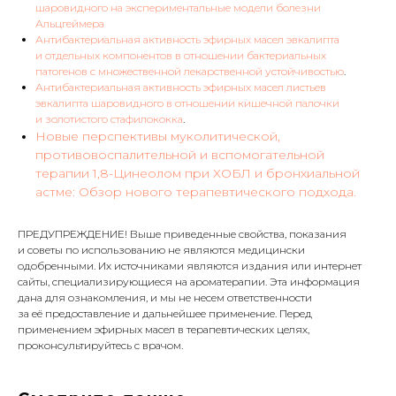
шаровидного на экспериментальные модели болезни
Альцгеймера
Антибактериальная активность эфирных масел эвкалипта
и отдельных компонентов в отношении бактериальных
патогенов с множественной лекарственной устойчивостью
.
Антибактериальная активность эфирных масел листьев
эвкалипта шаровидного в отношении кишечной палочки
и золотистого стафилококка
.
Новые перспективы муколитической,
противовоспалительной и вспомогательной
терапии 1,8-Цинеолом при ХОБЛ и бронхиальной
астме: Обзор нового терапевтического подхода.
ПРЕДУПРЕЖДЕНИЕ! Выше приведенные свойства, показания
и советы по использованию не являются медицински
одобренными. Их источниками являются издания или интернет
сайты, специализирующиеся на ароматерапии. Эта информация
дана для ознакомления, и мы не несем ответственности
за её предоставление и дальнейшее применение. Перед
применением эфирных масел в терапевтических целях,
проконсультируйтесь с врачом.