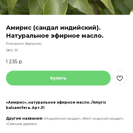
Амирис (сандал индийский).
Натуральное эфирное масло.
Pranarom (Бельгия)
SKU:
31
1 235
р.
Купить
«Амирис», натуральное эфирное масло. /Amyris
balsamifera. Арт.31
Другие названия:
«Индийский сандал», «Вест-индский сандал»,
«Свечное дерево»