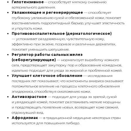
Гипотензивное
— способствует мягкому снижению
артериального давления.
Увлажняющее и регенерирующее
— способствует
глубокому увлажнению сухой и обезвоженной кожи, помогает
восстанавливать гидролипидный барьер, улучшает эластичность
и упругость кожи.
Противовоспалительное (дерматологическое)
— успокаивает раздраженную, чувствительную кожу,
эффективно при экземе, псориазе и различных дерматитах,
помогает уменьшить шелушение.
Регулятор работы сальных желез
(себорегулирующее)
— нормализует выработку кожного
сала, предотвращает закупорку пор и образование комедонов,
идеально подходит для ухода за жирной и проблемной кожей.
Улучшает клеточное обновление
— исследования
последних лет показывают, что компоненты амириса оказывают
положительное влияние на процессы клеточного обновления
эпидермиса, способствуя омоложению кожи.
Антивозрастное
— подходит для ухода за зрелой, сухой
и увядающей кожей, помогает разглаживать мелкие морщины
и предотвращать появление новых, возвращает коже свежий,
отдохнувший вид.
Афродизиак
— в традиционной медицине некоторых стран
используется для повышения либидо.