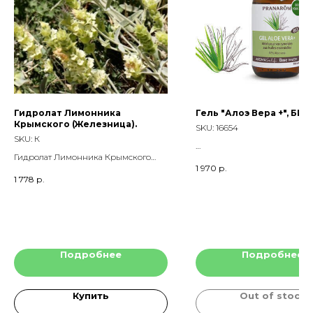
Гидролат Лимонника
Гель "Алоэ Вера +", БИО
Крымского (Железница).
SKU:
16654
SKU:
К
Гидролат Лимонника Крымского
1 970
р.
(Железница)./ Sideritis taurica.
1 778
р.
Подробнее
Подробнее
Купить
Out of stock