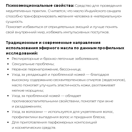
Психоэмоциональные свойства:
Средство для проведения
медитативных практик. Считается, что масло Индийского сандала
способно трансформировать желания человека в «материальную»
сущность.
Помогает избавиться от отрицательных эмоций и лучше понять
свой внутренний мир, избежать импульсивных поступков.
Традиционные и современные направления
использования эфирного масла по данным профильных
исследований:
Респираторные и бронхо-легочные заболевания;
Сексуальные проблемы;
Нервное перенапряжение, бессонница;
Уход за увядающей и проблемной кожей — благодаря
высокому содержанию сесквитерпеновых спиртов (эвдесмолов),
масло помогает улучшить эластичность кожи, разглаживает
мелкие морщины;
Уход за проблемной кожей — обладает
противовоспалительными свойствами, помогает при акне
и раздражениях;
Уход за волосами — используется для укрепления волос,
профилактики выпадения волос и придания блеска;
Для приготовления парфюмерных композиций
и косметических средств.