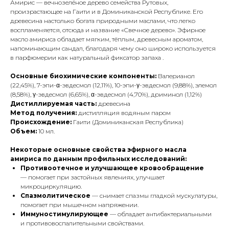
Амирис — вечнозелёное дерево семейства Рутовых,
произрастающее на Гаити и в Доминиканской Республике. Его
древесина настолько богата природными маслами, что легко
воспламеняется, отсюда и название «Свечное дерево». Эфирное
масло амириса обладает мягким, тёплым, древесным ароматом,
напоминающим сандал, благодаря чему оно широко используется
в парфюмерии как натуральный фиксатор запаха .
Основные биохимические компоненты:
Валерианол
(22,45%), 7-эпи-α-эвдесмол (12,11%), 10-эпи-γ-эвдесмол (9,88%), элемол
(8,58%), γ-эвдесмол (6,65%), α-эвдесмол (4,70%), дриминол (1,12%)
Дистиллируемая часть:
древесина
Метод получения:
дистилляция водяным паром
Происхождение:
Гаити (Доминиканская Республика)
Объем:
10 мл.
Некоторые основные свойства эфирного масла
амириса по данным профильных исследований:
Противоотечное и улучшающее кровообращение
— помогает при застойных явлениях, улучшает
микроциркуляцию.
Спазмолитическое
— снимает спазмы гладкой мускулатуры,
помогает при мышечном напряжении.
Иммуностимулирующее
— обладает антибактериальными
и противовоспалительными свойствами.